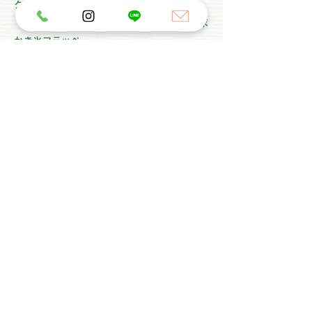
クリスマスフェア
​6月上旬～8月末
かき氷フラッペ
〒818-0118
福岡県太宰府市石坂1-2-24
西鉄太宰府線 五条駅から徒歩約5分
太宰府天満宮表参道入口から徒歩約11分
営業時間
11:00～21:00 / 火曜定休
( L.O. 20:00 )
TEL
092-929-0183
Staff募集中
ノエルの樹で一緒にお客様を笑顔にしませんか？