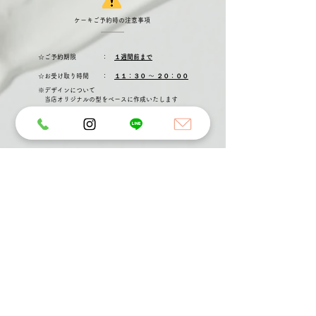
ケーキご予約時の注意事項
☆ご予約期限 ：
１週間前まで
☆お受け取り時間 ：
１１：３０ 〜 ２０：００
※デザインについて
当店オリジナルの型をベースに作成いたします
​☆アレルギー対応 ：
対応しておりません
​☆定休日 ：
火曜日
〒818-0118
福岡県太宰府市石坂1-2-24
西鉄太宰府線 五条駅から徒歩約5分
太宰府天満宮表参道入口から徒歩約11分