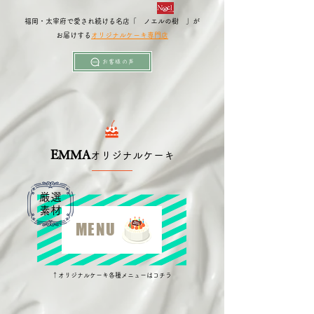
福岡・太宰府で愛され続ける名店「 ノエルの樹 」が
お届けする
オリジナルケーキ専門店
お客様の声
E
MMA
オリジナルケーキ
厳選
素材
MENU
↑オリジナルケーキ
各種メニューは
​コチラ