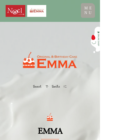
ME
NU
Sweet で Smile に
E
MMA