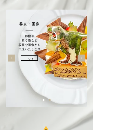
写真・画像
​動物や
乗り物など
写真や画像から
​作成いたします
more